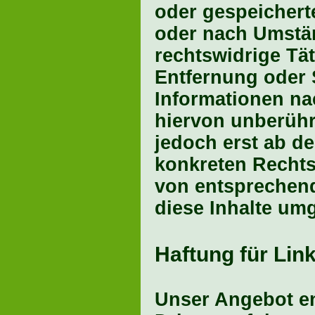
oder gespeichert
oder nach Umstän
rechtswidrige Tät
Entfernung oder
Informationen na
hiervon unberühr
jedoch erst ab d
konkreten Rechts
von entsprechen
diese Inhalte um
Haftung für Lin
Unser Angebot en