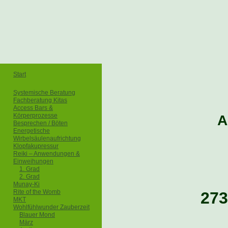
Start
Systemische Beratung
Fachberatung Kitas
Access Bars &
Körperprozesse
A
Besprechen / Böten
Energetische
Wirbelsäulenaufrichtung
Klopfakupressur
Reiki – Anwendungen &
Einweihungen
1. Grad
2. Grad
Munay-Ki
Rite of the Womb
273
MKT
Wohlfühlwunder Zauberzeit
Blauer Mond
März