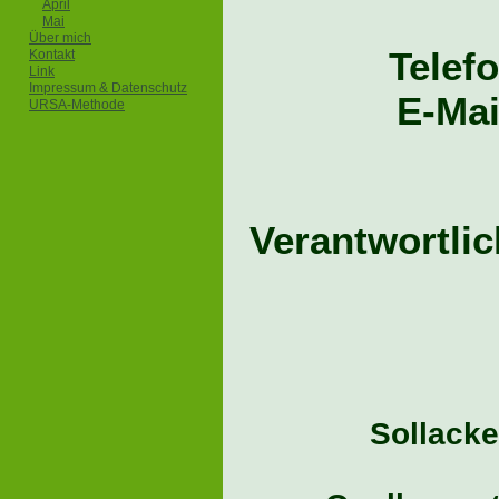
April
Mai
Über mich
Telefo
Kontakt
Link
Impressum & Datenschutz
E-Mai
URSA-Methode
Verantwortlic
Sollack