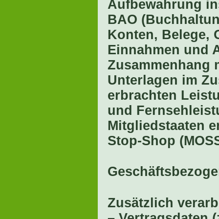
Aufbewahrung ins
BAO (Buchhaltun
Konten, Belege, 
Einnahmen und Au
Zusammenhang mi
Unterlagen im Z
erbrachten Leist
und Fernsehleist
Mitgliedstaaten e
Stop-Shop (MOSS
Geschäftsbezoge
Zusätzlich verarb
– Vertragsdaten (