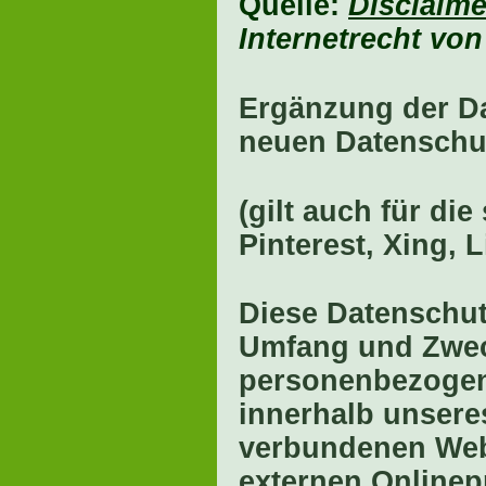
Quelle:
Disclaime
Internetrecht von
Ergänzung der D
neuen Datenschut
(gilt auch für di
Pinterest, Xing, 
Diese Datenschutz
Umfang und Zwec
personenbezogen
innerhalb unsere
verbundenen Webs
externen Onlinep