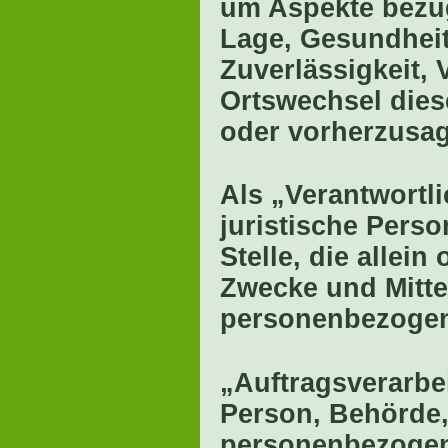
um Aspekte bezügl
Lage, Gesundheit,
Zuverlässigkeit, 
Ortswechsel dies
oder vorherzusa
Als „Verantwortli
juristische Pers
Stelle, die allei
Zwecke und Mitte
personenbezogene
„Auftragsverarbei
Person, Behörde, 
personenbezogen