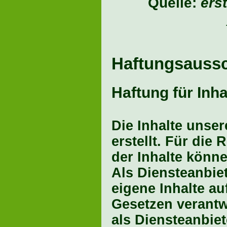
Quelle:
ers
Haftungsaussc
Haftung für Inha
Die Inhalte unser
erstellt. Für die 
der Inhalte könn
Als Diensteanbie
eigene Inhalte a
Gesetzen verantw
als Diensteanbiet