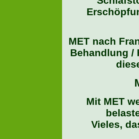
Schlafst
Erschöpfun
MET nach Frank
Behandlung / 
dies
Mit MET we
belast
Vieles, d