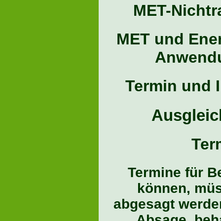
MET-Nichtra
MET und Energ
Anwendun
Termin und I
Ausgleic
Ter
Termine für B
können, müs
abgesagt werden.
Absage, beha