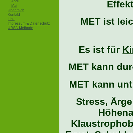
Effek
April
Mai
Über mich
Kontakt
MET ist lei
Link
Impressum & Datenschutz
URSA-Methode
Es ist für
Ki
MET kann dur
MET kann unte
Stress, Ärge
Höhena
Klaustrophobi