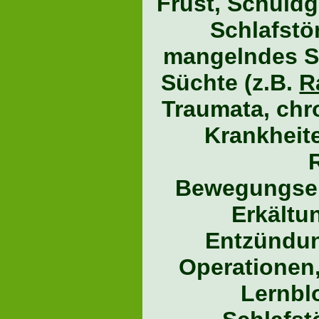
Frust, Schuld
Schlafstö
mangelndes S
Süchte (z.B.
R
Traumata, chr
Krankheite
Bewegungsei
Erkältu
Entzündun
Operationen
Lernbl