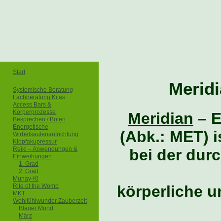
Start
M
erid
Systemische Beratung
Fachberatung Kitas
Access Bars &
Körperprozesse
Meridian
– 
Besprechen / Böten
Energetische
(Abk.: MET) i
Wirbelsäulenaufrichtung
Klopfakupressur
Reiki – Anwendungen &
bei der dur
Einweihungen
1. Grad
2. Grad
Munay-Ki
körperliche u
Rite of the Womb
MKT
Wohlfühlwunder Zauberzeit
Blauer Mond
März