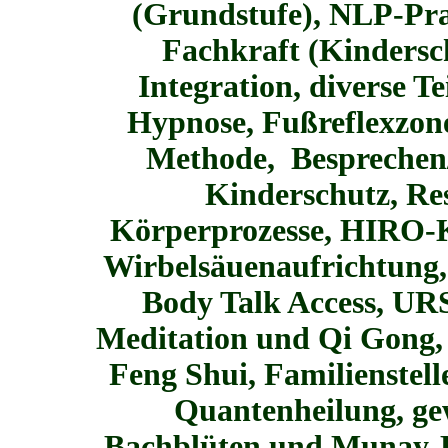
(Grundstufe),
NLP-Prac
Fachkraft (Kinders
Integration, diverse T
Hypnose,
Fußreflexzo
Methode, Besprechen/
Kinderschutz, Res
Körperprozesse,
HIRO-K
Wirbelsäuenaufrichtung
Body Talk Access,
URS
Meditation und
Qi Gong
Feng Shui, Familienstell
Quantenheilung, ge
Bachblüten und Munay-Ki